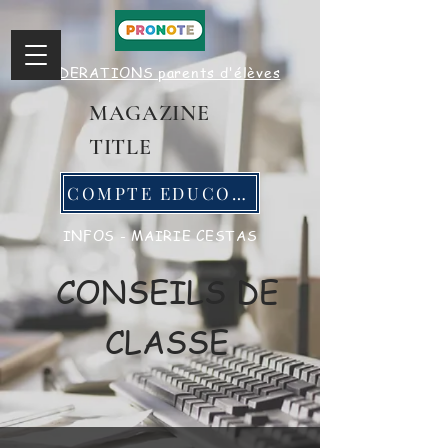
FEDERATIONS parents d'élèves
MAGAZINE
TITLE
COMPTE EDUCONNECT
INFOS - MAIRIE CESTAS
CONSEILS DE
CLASSE