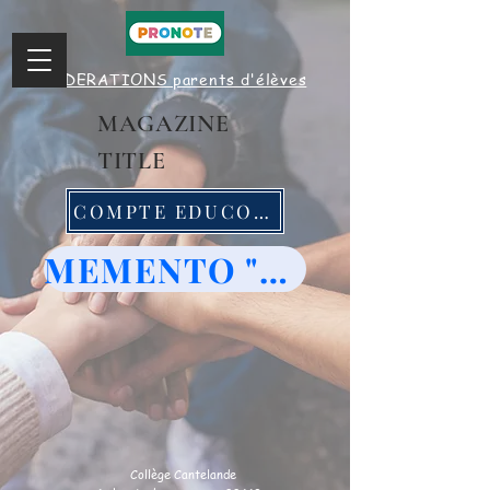
FEDERATIONS parents d'élèves
MAGAZINE
TITLE
COMPTE EDUCONNECT
INFOS - MAIRIE CESTAS
MEMENTO "mon année de 3ème"
Collège Cantelande